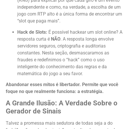
(RNG) para explicar por que cada giro é um evento
independente e como, na verdade, a escolha de um
jogo com RTP alto é a única forma de encontrar um
“slot que paga mais”.
Hack de Slots:
É possível hackear um slot online? A
resposta curta é
NÃO
. A resposta longa envolve
servidores seguros, criptografia e auditorias
constantes. Nesta seção, desmascaramos as
fraudes e redefinimos o “hack” como o uso
inteligente do conhecimento das regras e da
matemática do jogo a seu favor.
Abandonar esses mitos é libertador. Permite que você
foque no que realmente funciona: a estratégia.
A Grande Ilusão: A Verdade Sobre o
Gerador de Sinais
Talvez a promessa mais sedutora de todas seja a do