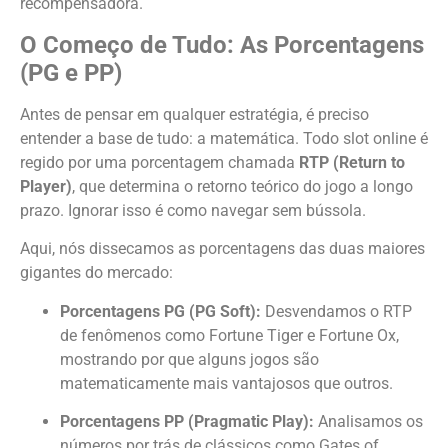
recompensadora.
O Começo de Tudo: As Porcentagens
(PG e PP)
Antes de pensar em qualquer estratégia, é preciso
entender a base de tudo: a matemática. Todo slot online é
regido por uma porcentagem chamada
RTP (Return to
Player)
, que determina o retorno teórico do jogo a longo
prazo. Ignorar isso é como navegar sem bússola.
Aqui, nós dissecamos as porcentagens das duas maiores
gigantes do mercado:
Porcentagens PG (PG Soft):
Desvendamos o RTP
de fenômenos como Fortune Tiger e Fortune Ox,
mostrando por que alguns jogos são
matematicamente mais vantajosos que outros.
Porcentagens PP (Pragmatic Play):
Analisamos os
números por trás de clássicos como Gates of