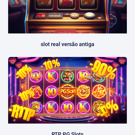
slot real versão antiga
RTP PG Slots