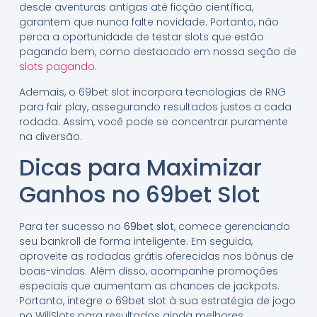
desde aventuras antigas até ficção científica,
garantem que nunca falte novidade. Portanto, não
perca a oportunidade de testar slots que estão
pagando bem, como destacado em nossa seção de
slots pagando
.
Ademais, o 69bet slot incorpora tecnologias de RNG
para fair play, assegurando resultados justos a cada
rodada. Assim, você pode se concentrar puramente
na diversão.
Dicas para Maximizar
Ganhos no 69bet Slot
Para ter sucesso no
69bet slot
, comece gerenciando
seu bankroll de forma inteligente. Em seguida,
aproveite as rodadas grátis oferecidas nos bônus de
boas-vindas. Além disso, acompanhe promoções
especiais que aumentam as chances de jackpots.
Portanto, integre o 69bet slot à sua estratégia de jogo
no WillSlots para resultados ainda melhores.