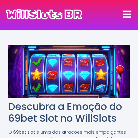
WillSlots BR
69bet slot
Descubra a Emoção do
69bet Slot no WillSlots
O
69bet slot
é uma das atrações mais empolgantes