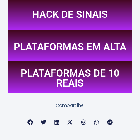
HACK DE SINAIS
PLATAFORMAS EM ALTA
PLATAFORMAS DE 10
REAIS
Compartilhe: