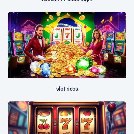
slot ricos