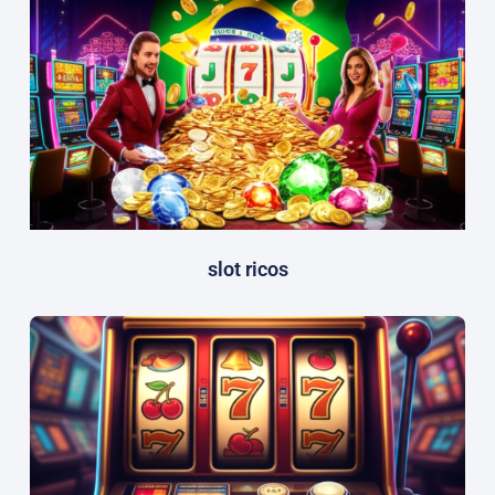
slot ricos