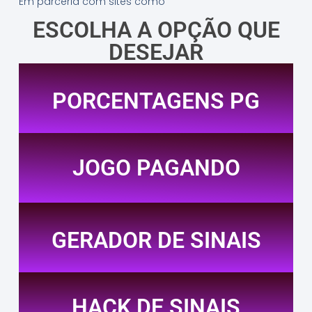
Em parceria com sites como
ESCOLHA A OPÇÃO QUE
DESEJAR
PORCENTAGENS PG
JOGO PAGANDO
GERADOR DE SINAIS
HACK DE SINAIS