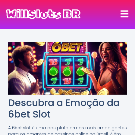
WillSlots BR
6bet slot
Descubra a Emoção da
6bet Slot
A
6bet slot
é uma das plataformas mais empolgantes
para os amantes de cassinos online no Brasil. Além