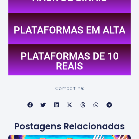
PLATAFORMAS EM ALTA
PLATAFORMAS DE 10
REAIS
Compartilhe:
Postagens Relacionadas