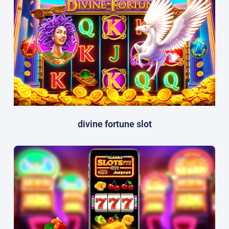
divine fortune slot