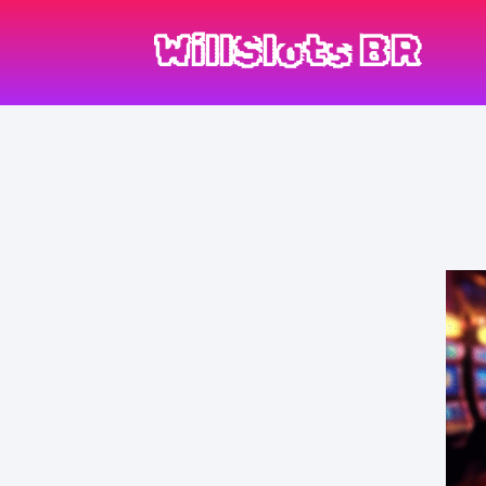
WillSlots BR