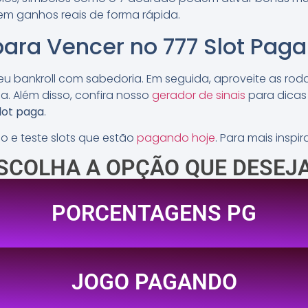
m ganhos reais de forma rápida.
para Vencer no 777 Slot Paga
eu bankroll com sabedoria. Em seguida, aproveite as rod
. Além disso, confira nosso
gerador de sinais
para dicas
lot paga
.
o e teste slots que estão
pagando hoje
. Para mais inspi
SCOLHA A OPÇÃO QUE DESEJ
PORCENTAGENS PG
JOGO PAGANDO