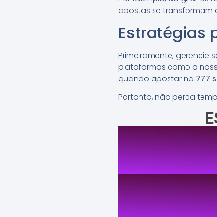
apostas se transformam e
Estratégias 
Primeiramente, gerencie s
plataformas como a nossa
quando apostar no
777 s
Portanto, não perca temp
E