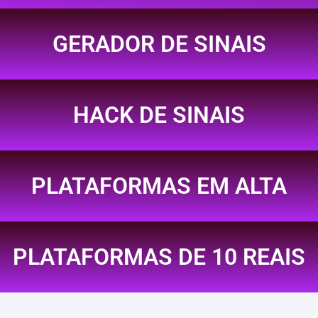
GERADOR DE SINAIS
HACK DE SINAIS
PLATAFORMAS EM ALTA
PLATAFORMAS DE 10 REAIS