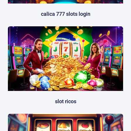
calica 777 slots login
slot ricos