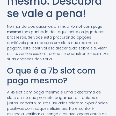
mesmo: Descubra
se vale a pena!
No mundo dos cassinos online, a
7b slot com paga
mesmo
tem ganhado destaque entre os jogadores
brasileiros. Se você está procurando opções
confiáveis para apostas em slots que realmente
pagam, este post vai esclarecer tudo sobre ela. Além
disso, vamos explorar como se cadastrar e maximizar
suas chances de vitória.
O que é a 7b slot com
paga mesmo?
A 7b slot com paga mesmo é uma plataforma de
slots online que promete pagamentos rápidos e
justos. Portanto, muitos usuários relatam experiências
positivas com saques eficientes. No entanto, é
essencial verificar a licença e as avaliações antes de