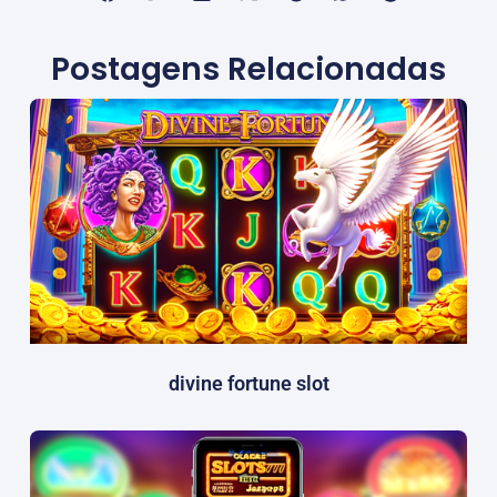
Postagens Relacionadas
divine fortune slot