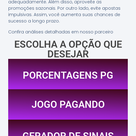
adequadamente. Além disso, aproveite as
promoções sazonais. Por outro lado, evite apostas
impulsivas. Assim, você aumenta suas chances de
sucesso a longo prazo.
Confira análises detalhadas em nosso parceiro
ESCOLHA A OPÇÃO QUE
DESEJAR
PORCENTAGENS PG
JOGO PAGANDO
GERADOR DE SINAIS