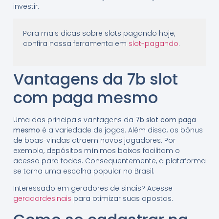
investir.
Para mais dicas sobre slots pagando hoje,
confira nossa ferramenta em
slot-pagando
.
Vantagens da 7b slot
com paga mesmo
Uma das principais vantagens da
7b slot com paga
mesmo
é a variedade de jogos. Além disso, os bônus
de boas-vindas atraem novos jogadores. Por
exemplo, depósitos mínimos baixos facilitam o
acesso para todos. Consequentemente, a plataforma
se torna uma escolha popular no Brasil.
Interessado em geradores de sinais? Acesse
geradordesinais
para otimizar suas apostas.