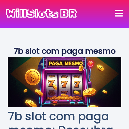
WillSlots BR
7b slot com paga mesmo
7b slot com paga