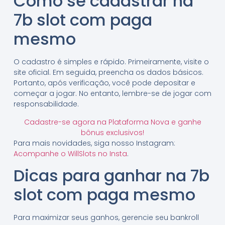
Como se cadastrar na
7b slot com paga
mesmo
O cadastro é simples e rápido. Primeiramente, visite o
site oficial. Em seguida, preencha os dados básicos.
Portanto, após verificação, você pode depositar e
começar a jogar. No entanto, lembre-se de jogar com
responsabilidade.
Cadastre-se agora na Plataforma Nova e ganhe
bônus exclusivos!
Para mais novidades, siga nosso Instagram:
Acompanhe o WillSlots no Insta
.
Dicas para ganhar na 7b
slot com paga mesmo
Para maximizar seus ganhos, gerencie seu bankroll