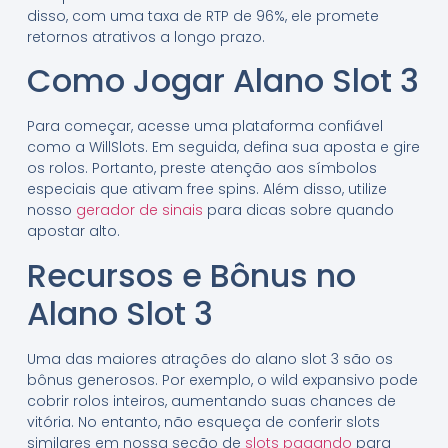
disso, com uma taxa de RTP de 96%, ele promete
retornos atrativos a longo prazo.
Como Jogar Alano Slot 3
Para começar, acesse uma plataforma confiável
como a WillSlots. Em seguida, defina sua aposta e gire
os rolos. Portanto, preste atenção aos símbolos
especiais que ativam free spins. Além disso, utilize
nosso
gerador de sinais
para dicas sobre quando
apostar alto.
Recursos e Bônus no
Alano Slot 3
Uma das maiores atrações do alano slot 3 são os
bônus generosos. Por exemplo, o wild expansivo pode
cobrir rolos inteiros, aumentando suas chances de
vitória. No entanto, não esqueça de conferir slots
similares em nossa seção de
slots pagando
para