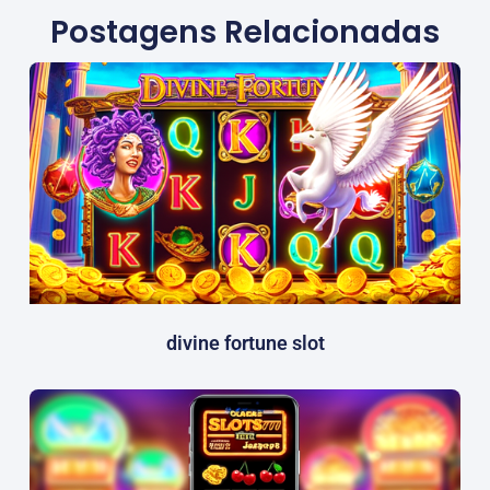
Postagens Relacionadas
divine fortune slot