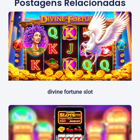
Postagens Relacionadas
divine fortune slot