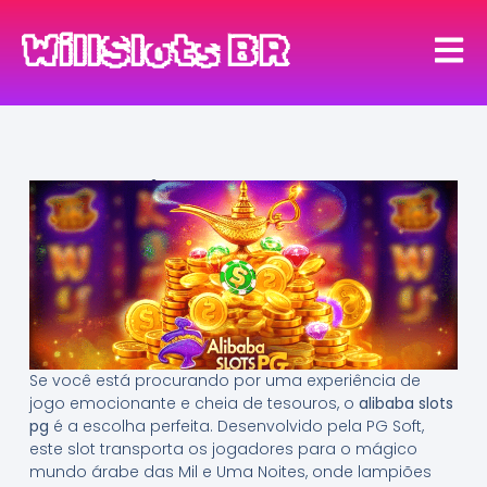
WillSlots BR
alibaba slots pg
Se você está procurando por uma experiência de
jogo emocionante e cheia de tesouros, o
alibaba slots
pg
é a escolha perfeita. Desenvolvido pela PG Soft,
este slot transporta os jogadores para o mágico
mundo árabe das Mil e Uma Noites, onde lampiões