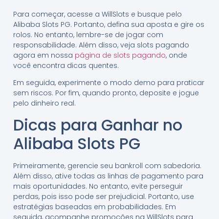
Para começar, acesse a WillSlots e busque pelo
Alibaba Slots PG. Portanto, defina sua aposta e gire os
rolos. No entanto, lembre-se de jogar com
responsabilidade. Além disso, veja slots pagando
agora em nossa
página de slots pagando
, onde
você encontra dicas quentes.
Em seguida, experimente o modo demo para praticar
sem riscos. Por fim, quando pronto, deposite e jogue
pelo dinheiro real.
Dicas para Ganhar no
Alibaba Slots PG
Primeiramente, gerencie seu bankroll com sabedoria.
Além disso, ative todas as linhas de pagamento para
mais oportunidades. No entanto, evite perseguir
perdas, pois isso pode ser prejudicial. Portanto, use
estratégias baseadas em probabilidades. Em
seguida, acompanhe promoções na WillSlots para