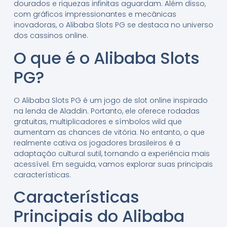
dourados e riquezas infinitas aguardam. Além disso,
com gráficos impressionantes e mecânicas
inovadoras, o Alibaba Slots PG se destaca no universo
dos cassinos online.
O que é o Alibaba Slots
PG?
O Alibaba Slots PG é um jogo de slot online inspirado
na lenda de Aladdin. Portanto, ele oferece rodadas
gratuitas, multiplicadores e símbolos wild que
aumentam as chances de vitória. No entanto, o que
realmente cativa os jogadores brasileiros é a
adaptação cultural sutil, tornando a experiência mais
acessível. Em seguida, vamos explorar suas principais
características.
Características
Principais do Alibaba