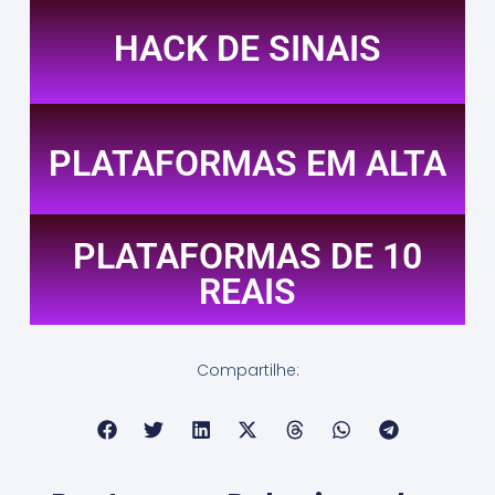
HACK DE SINAIS
PLATAFORMAS EM ALTA
PLATAFORMAS DE 10
REAIS
Compartilhe: