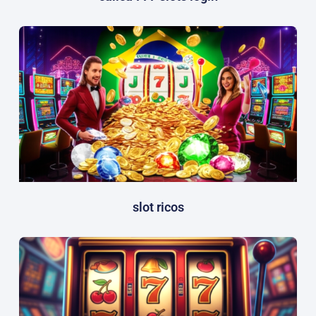
slot ricos