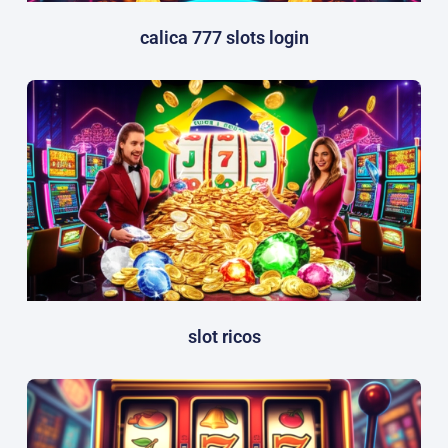
calica 777 slots login
slot ricos