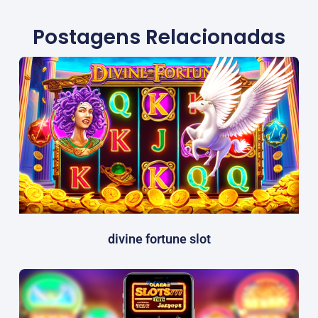
Postagens Relacionadas
divine fortune slot