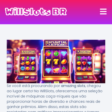
WillSlots BR
amazing slots
Se você está procurando por
amazing slots
, chegou
ao lugar certo! No WillSlots, oferecemos uma seleção
incrível de máquinas caça-níqueis que vão
proporcionar horas de diversão e chances reais de
ganhar prêmios. Além disso, estas slots são