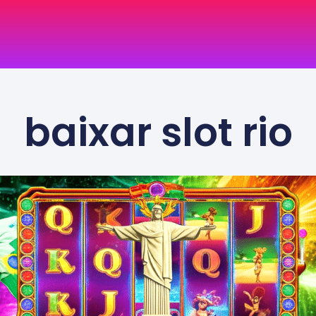
baixar slot rio