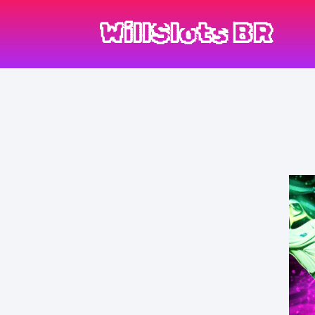
WillSlots BR