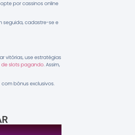
e opte por cassinos online
Em seguida, cadastre-se e
 vitórias, use estratégias
 de slots pagando
. Assim,
o com bônus exclusivos.
AR