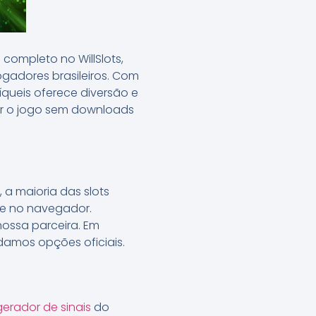
 completo no WillSlots,
ogadores brasileiros. Com
íqueis oferece diversão e
ar o jogo sem downloads
 a maioria das slots
te no navegador.
ossa parceira. Em
damos opções oficiais.
gerador de sinais
do