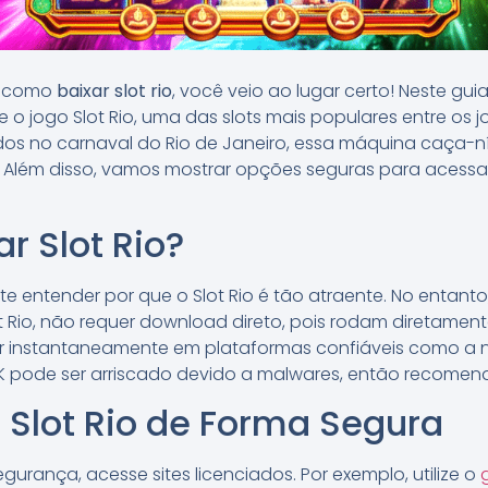
o como
baixar slot rio
, você veio ao lugar certo! Neste guia
 o jogo Slot Rio, uma das slots mais populares entre os j
ados no carnaval do Rio de Janeiro, essa máquina caça-n
. Além disso, vamos mostrar opções seguras para acess
r Slot Rio?
e entender por que o Slot Rio é tão atraente. No entanto,
t Rio, não requer download direto, pois rodam diretamen
r instantaneamente em plataformas confiáveis como a n
PK pode ser arriscado devido a malwares, então recomen
Slot Rio de Forma Segura
urança, acesse sites licenciados. Por exemplo, utilize o