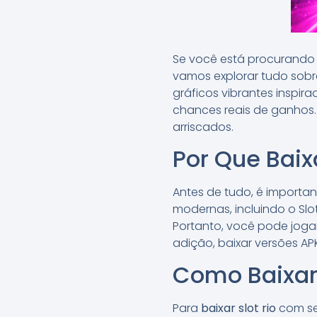
Se você está procurand
vamos explorar tudo sobre
gráficos vibrantes inspir
chances reais de ganhos
arriscados.
Por Que Baixa
Antes de tudo, é important
modernas, incluindo o Slo
Portanto, você pode joga
adição, baixar versões A
Como Baixar 
Para
baixar slot rio
com seg