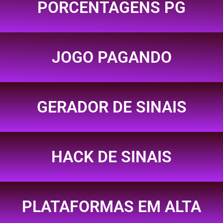
PORCENTAGENS PG
JOGO PAGANDO
GERADOR DE SINAIS
HACK DE SINAIS
PLATAFORMAS EM ALTA