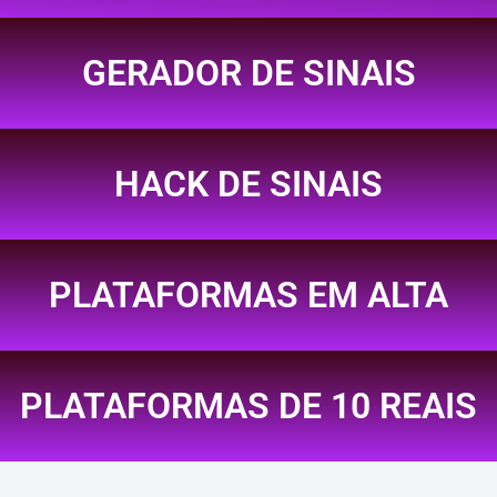
GERADOR DE SINAIS
HACK DE SINAIS
PLATAFORMAS EM ALTA
PLATAFORMAS DE 10 REAIS