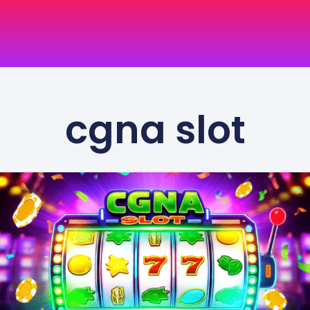
cgna slot