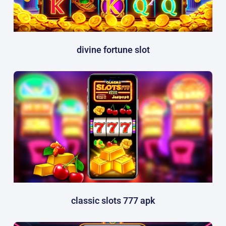
divine fortune slot
classic slots 777 apk