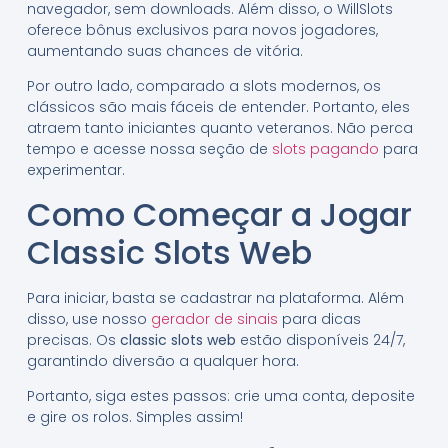
navegador, sem downloads. Além disso, o WillSlots
oferece bônus exclusivos para novos jogadores,
aumentando suas chances de vitória.
Por outro lado, comparado a slots modernos, os
clássicos são mais fáceis de entender. Portanto, eles
atraem tanto iniciantes quanto veteranos. Não perca
tempo e acesse nossa seção de
slots pagando
para
experimentar.
Como Começar a Jogar
Classic Slots Web
Para iniciar, basta se cadastrar na plataforma. Além
disso, use nosso
gerador de sinais
para dicas
precisas. Os
classic slots web
estão disponíveis 24/7,
garantindo diversão a qualquer hora.
Portanto, siga estes passos: crie uma conta, deposite
e gire os rolos. Simples assim!