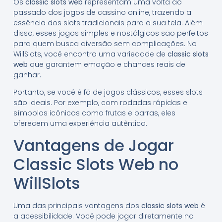
Os
classic slots web
representam uma volta ao
passado dos jogos de cassino online, trazendo a
essência dos slots tradicionais para a sua tela. Além
disso, esses jogos simples e nostálgicos são perfeitos
para quem busca diversão sem complicações. No
WillSlots, você encontra uma variedade de
classic slots
web
que garantem emoção e chances reais de
ganhar.
Portanto, se você é fã de jogos clássicos, esses slots
são ideais. Por exemplo, com rodadas rápidas e
símbolos icônicos como frutas e barras, eles
oferecem uma experiência autêntica.
Vantagens de Jogar
Classic Slots Web no
WillSlots
Uma das principais vantagens dos
classic slots web
é
a acessibilidade. Você pode jogar diretamente no