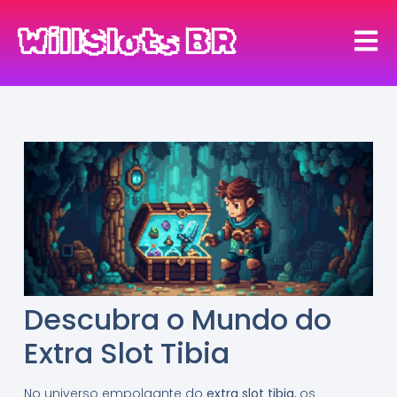
WillSlots BR
extra slot tibia
Descubra o Mundo do
Extra Slot Tibia
No universo empolgante do
extra slot tibia
, os