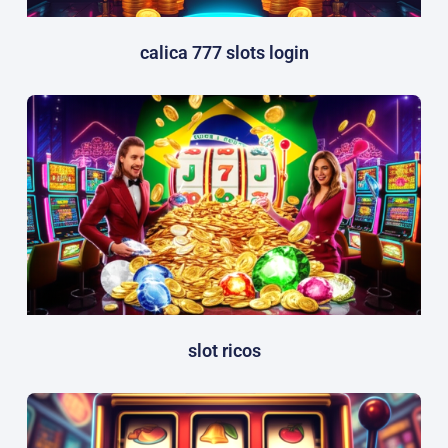
calica 777 slots login
slot ricos