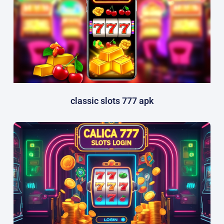
classic slots 777 apk