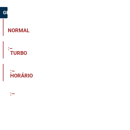
GERAR NOVO SINAL
NORMAL
:–
TURBO
:–
HORÁRIO
:–