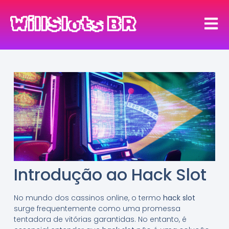
WillSlots BR
hack slot
Introdução ao Hack Slot
No mundo dos cassinos online, o termo
hack slot
surge frequentemente como uma promessa
tentadora de vitórias garantidas. No entanto, é