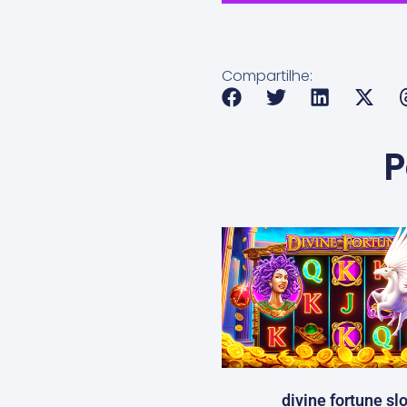
Compartilhe:
P
divine fortune slo