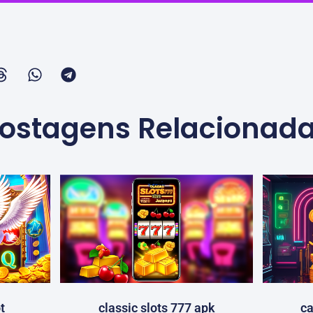
ostagens Relacionad
t
classic slots 777 apk
ca