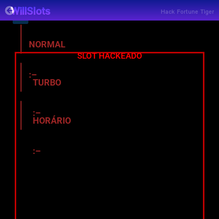
WillSlots
Hack Fortune Tiger
GERAR NOVO SINAL
NORMAL
SLOT HACKEADO
:–
TURBO
:–
HORÁRIO
:–