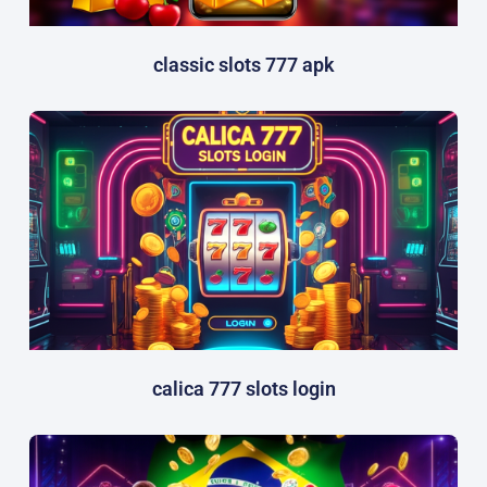
classic slots 777 apk
calica 777 slots login