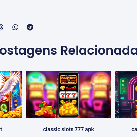
ostagens Relacionad
t
classic slots 777 apk
ca