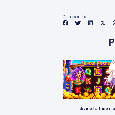
Compartilhe:
P
divine fortune slo