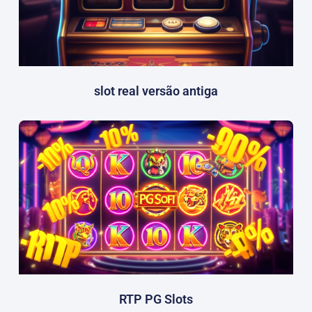
slot real versão antiga
RTP PG Slots