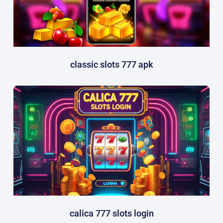
classic slots 777 apk
calica 777 slots login