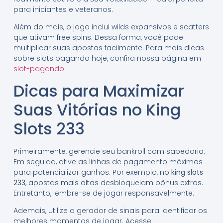
para iniciantes e veteranos.
Além do mais, o jogo inclui wilds expansivos e scatters
que ativam free spins. Dessa forma, você pode
multiplicar suas apostas facilmente. Para mais dicas
sobre slots pagando hoje, confira nossa página em
slot-pagando
.
Dicas para Maximizar
Suas Vitórias no King
Slots 233
Primeiramente, gerencie seu bankroll com sabedoria.
Em seguida, ative as linhas de pagamento máximas
para potencializar ganhos. Por exemplo, no
king slots
233
, apostas mais altas desbloqueiam bônus extras.
Entretanto, lembre-se de jogar responsavelmente.
Ademais, utilize o gerador de sinais para identificar os
melhores momentos de jogar. Acesse