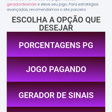
geradordesinais
e eleve seu jogo. Para estratégias
avançadas, recomendamos o site parceiro
ESCOLHA A OPÇÃO QUE
DESEJAR
PORCENTAGENS PG
JOGO PAGANDO
GERADOR DE SINAIS