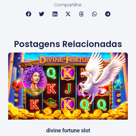
Compartilhe:
Postagens Relacionadas
divine fortune slot