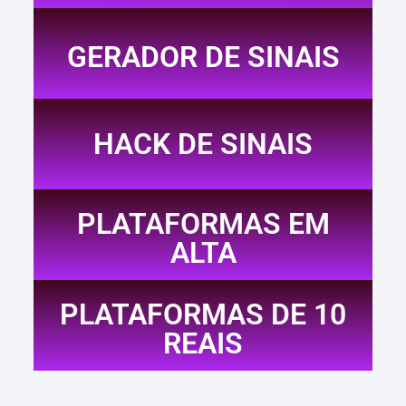
GERADOR DE SINAIS
HACK DE SINAIS
PLATAFORMAS EM
ALTA
PLATAFORMAS DE 10
REAIS