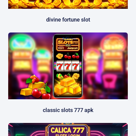
divine fortune slot
classic slots 777 apk