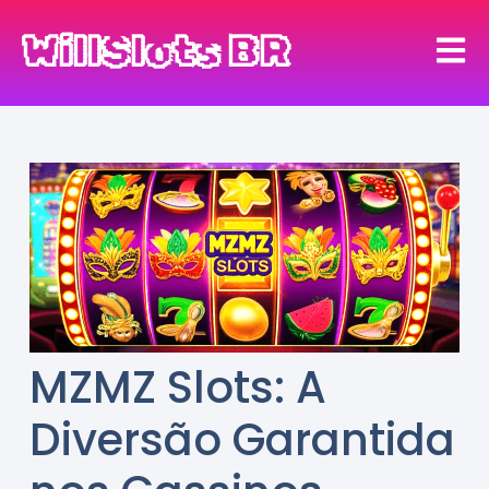
WillSlots BR
mzmz slots
MZMZ Slots: A
Diversão Garantida