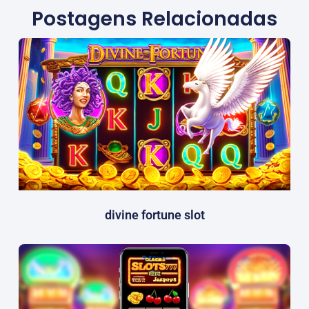
Postagens Relacionadas
divine fortune slot