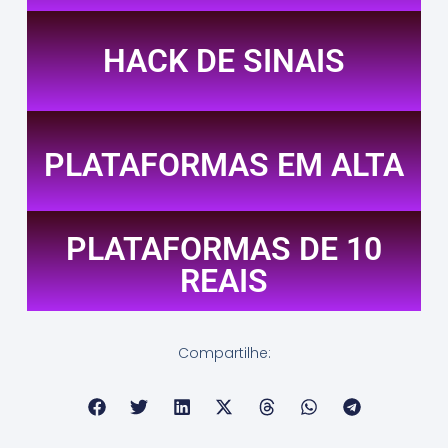
HACK DE SINAIS
PLATAFORMAS EM ALTA
PLATAFORMAS DE 10
REAIS
Compartilhe: