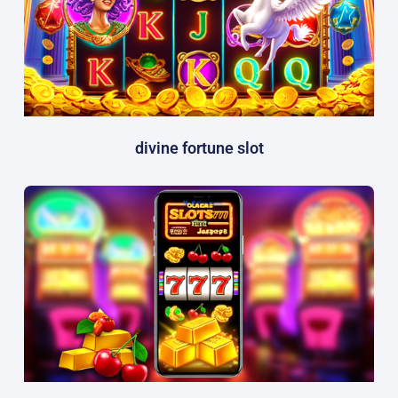
divine fortune slot