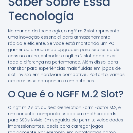
Saber Sobre Essa
Tecnologia
No mundo da tecnologia, o
ngff m 2 slot
representa
uma inovação essencial para armazenamento
rápido e eficiente. Se você está montando um PC
gamer ou procurando upgrades para seu setup de
cassino online, entender o ngff m 2 slot pode fazer
toda a diferença na performance. Além disso, para
transitar para experiências mais fluidas em jogos de
slot, invista em hardware compatível. Portanto, vamos
explorar esse componente em detalhes.
O Que é o NGFF M.2 Slot?
O ngff m 2 slot, ou Next Generation Form Factor M.2, é
um conector compacto usado em motherboards
para SSDs NVMe. Em seguida, ele permite velocidades
impressionantes, ideais para carregar jogos
rapidamente. Por exemplo, em plataformas como