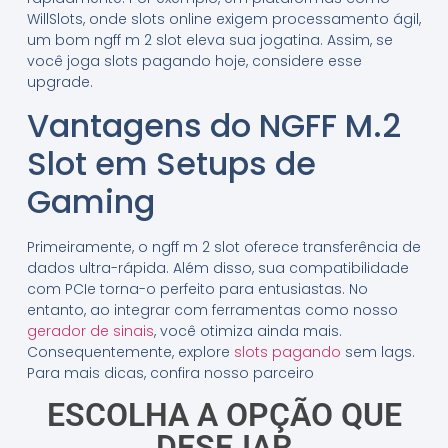
WillSlots, onde slots online exigem processamento ágil,
um bom ngff m 2 slot eleva sua jogatina. Assim, se
você joga slots pagando hoje, considere esse
upgrade.
Vantagens do NGFF M.2
Slot em Setups de
Gaming
Primeiramente, o ngff m 2 slot oferece transferência de
dados ultra-rápida. Além disso, sua compatibilidade
com PCIe torna-o perfeito para entusiastas. No
entanto, ao integrar com ferramentas como nosso
gerador de sinais
, você otimiza ainda mais.
Consequentemente, explore
slots pagando
sem lags.
Para mais dicas, confira nosso parceiro
ESCOLHA A OPÇÃO QUE
DESEJAR