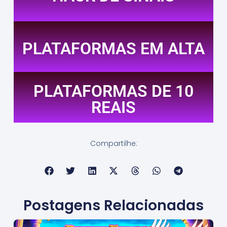
PLATAFORMAS EM ALTA
PLATAFORMAS DE 10
REAIS
Compartilhe:
Postagens Relacionadas