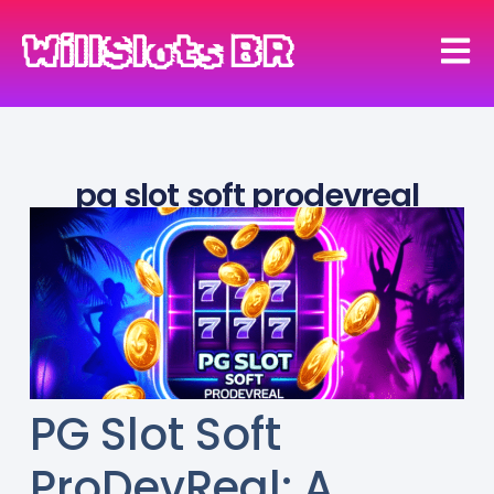
WillSlots BR
pg slot soft prodevreal
PG Slot Soft
ProDevReal: A