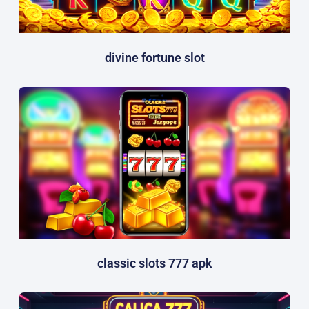
divine fortune slot
classic slots 777 apk