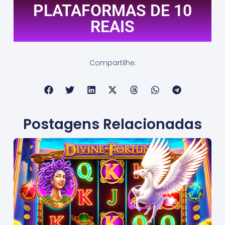
PLATAFORMAS DE 10
REAIS
Compartilhe:
Postagens Relacionadas