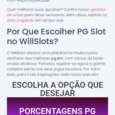
com responsabilidade.
Quer melhorar suas apostas? Confira nosso
gerador
de sinais
para dicas exclusivas. Além disso, explore os
slots pagando
em tempo real.
Por Que Escolher PG Slot
no WillSlots?
O WillSlots oferece uma plataforma intuitiva para
desfrutar dos melhores
pg.slot
, com bônus de boas-
vindas atrativos. Portanto, registre-se agora e ganhe
rodadas extras nos seus jogos favoritos. Por outro
lado, para mais inspirações, visite nosso parceiro
ESCOLHA A OPÇÃO QUE
DESEJAR
PORCENTAGENS PG