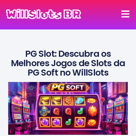
WillSlots BR
PG Slot: Descubra os
Melhores Jogos de Slots da
PG Soft no WillSlots