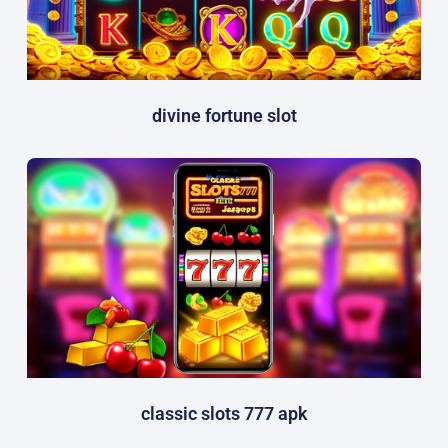
divine fortune slot
classic slots 777 apk