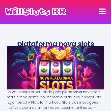
WillSlots BR
plataforma nova slots
Se você está procurando pela
plataforma nova slots
mais empolgante do mercado brasileiro, chegou ao
lugar certo! A Plataforma Nova Slots traz inovações
incríveis para os amantes de cassino online, com