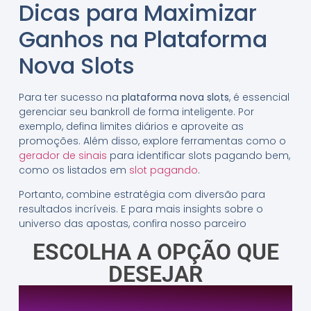
Dicas para Maximizar
Ganhos na Plataforma
Nova Slots
Para ter sucesso na
plataforma nova slots
, é essencial
gerenciar seu bankroll de forma inteligente. Por
exemplo, defina limites diários e aproveite as
promoções. Além disso, explore ferramentas como o
gerador de sinais
para identificar slots pagando bem,
como os listados em
slot pagando
.
Portanto, combine estratégia com diversão para
resultados incríveis. E para mais insights sobre o
universo das apostas, confira nosso parceiro
ESCOLHA A OPÇÃO QUE
DESEJAR