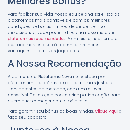
Melhores Bônus?
Para facilitar sua vida, nossa equipe analisa e lista as
plataformas mais confiáveis e com as melhores
condições de bônus. Em vez de perder tempo
pesquisando, você pode ir direto na nossa lista de
plataformas recomendadas
. Além disso, nós sempre
destacamos as que oferecem as melhores
vantagens para novos jogadores.
A Nossa Recomendação
Atualmente, a
Plataforma Nova
se destaca por
oferecer um dos bônus de cadastro mais justos e
transparentes do mercado, com um rollover
acessível. De fato, é a nossa principal indicação para
quem quer começar com o pé direito.
Para garantir seu bônus de boas-vindas,
Clique Aqui
e
faça seu cadastro.