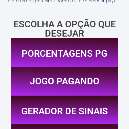
plataformas parceiras, como o site <a href=”https://
ESCOLHA A OPÇÃO QUE
DESEJAR
PORCENTAGENS PG
JOGO PAGANDO
GERADOR DE SINAIS