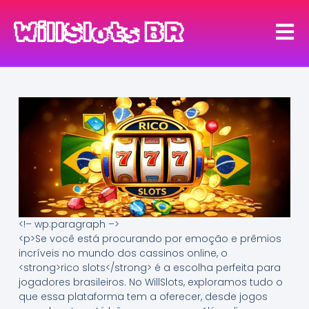
WillSlots BR
rico slots
<!– wp:paragraph –>
<p>Se você está procurando por emoção e prêmios
incríveis no mundo dos cassinos online, o
<strong>rico slots</strong> é a escolha perfeita para
jogadores brasileiros. No WillSlots, exploramos tudo o
que essa plataforma tem a oferecer, desde jogos