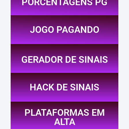
PORCENTAGENS PG
JOGO PAGANDO
GERADOR DE SINAIS
HACK DE SINAIS
PLATAFORMAS EM
ALTA