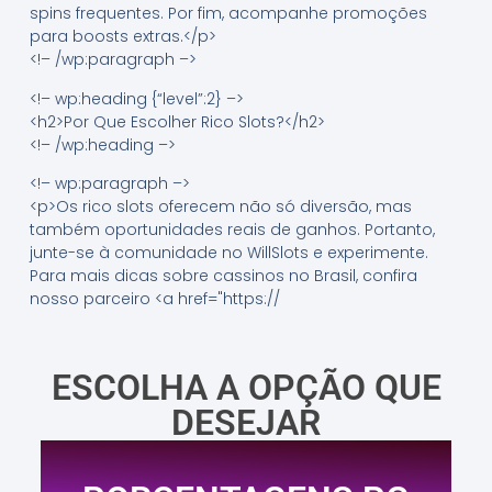
spins frequentes. Por fim, acompanhe promoções
para boosts extras.</p>
<!– /wp:paragraph –>
<!– wp:heading {“level”:2} –>
<h2>Por Que Escolher Rico Slots?</h2>
<!– /wp:heading –>
<!– wp:paragraph –>
<p>Os rico slots oferecem não só diversão, mas
também oportunidades reais de ganhos. Portanto,
junte-se à comunidade no WillSlots e experimente.
Para mais dicas sobre cassinos no Brasil, confira
nosso parceiro <a href="https://
ESCOLHA A OPÇÃO QUE
DESEJAR