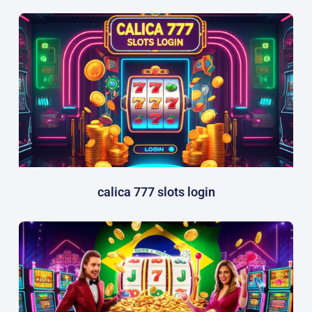
calica 777 slots login