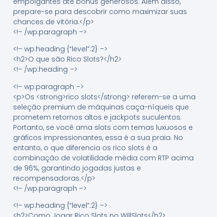
empolgantes até bônus generosos. Além disso,
prepare-se para descobrir como maximizar suas
chances de vitória.</p>
<!– /wp:paragraph –>
<!– wp:heading {“level”:2} –>
<h2>O que são Rico Slots?</h2>
<!– /wp:heading –>
<!– wp:paragraph –>
<p>Os <strong>rico slots</strong> referem-se a uma
seleção premium de máquinas caça-níqueis que
prometem retornos altos e jackpots suculentos.
Portanto, se você ama slots com temas luxuosos e
gráficos impressionantes, essa é a sua praia. No
entanto, o que diferencia os rico slots é a
combinação de volatilidade média com RTP acima
de 96%, garantindo jogadas justas e
recompensadoras.</p>
<!– /wp:paragraph –>
<!– wp:heading {“level”:2} –>
<h2>Como Jogar Rico Slots no WillSlots</h2>