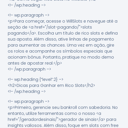
<!– /wp:heading –>
<!– wp:paragraph –>
<p>Para começar, acesse o WillSlots e navegue até a
seção de <a href="/slot-pagando/">slots
pagando</a>. Escolha um título de rico slots e defina
sua aposta. Além disso, ative linhas de pagamento
para aumentar as chances. Uma vez em ação, gire
os rolos e acompanhe os símbolos especiais que
acionam bônus. Portanto, pratique no modo demo
antes de apostar real.</p>
<!– /wp:paragraph –>
<!– wp:heading {“level”:2} –>
<h2>Dicas para Ganhar em Rico Slots</h2>
<!– /wp:heading –>
<!– wp:paragraph –>
<p>Primeiro, gerencie seu bankroll com sabedoria. No
entanto, utilize ferramentas como o nosso <a
href="/geradordesinais/">gerador de sinais</a> para
insights valiosos. Além disso, foque em slots com free