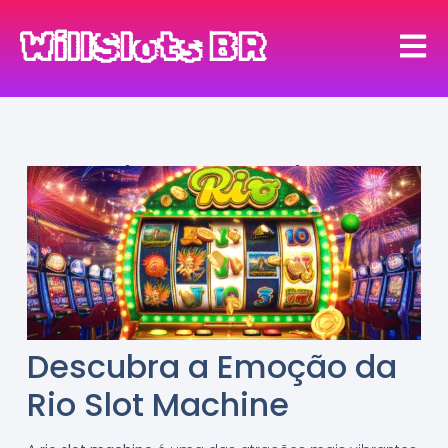
WillSlots BR
rio slot machine
Descubra a Emoção da
Rio Slot Machine