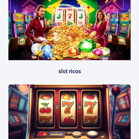
slot ricos