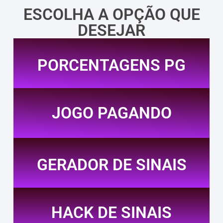
ESCOLHA A OPÇÃO QUE
DESEJAR
PORCENTAGENS PG
JOGO PAGANDO
GERADOR DE SINAIS
HACK DE SINAIS