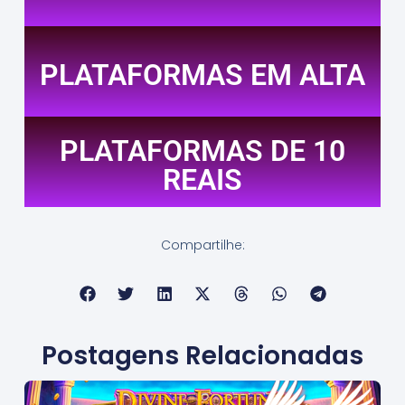
PLATAFORMAS EM ALTA
PLATAFORMAS DE 10
REAIS
Compartilhe:
Postagens Relacionadas