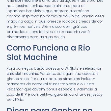
A
rio slot machine
é uma das atrações mais vibrantes
nos cassinos online, especialmente para os
jogadores brasileiros que adoram a temática
carioca. Inspirada no carnaval do Rio de Janeiro, essa
máquina caça-níquel oferece rodadas cheias de cor
e prêmios incríveis. Além disso, com gráficos
animados e sons festivos, ela transporta você
diretamente para as ruas do Rio.
Como Funciona a Rio
Slot Machine
Para começar, basta acessar o WillSlots e selecionar
a
rio slot machine
. Portanto, configure sua aposta e
gire os rolos. Por outro lado, os símbolos incluem
máscaras de carnaval, frutas tropicais e o Cristo
Redentor, que ativam bônus especiais. Ademais, a
taxa de RTP é competitiva, garantindo chances justas
de vitória.
Dicas para Ganhar na