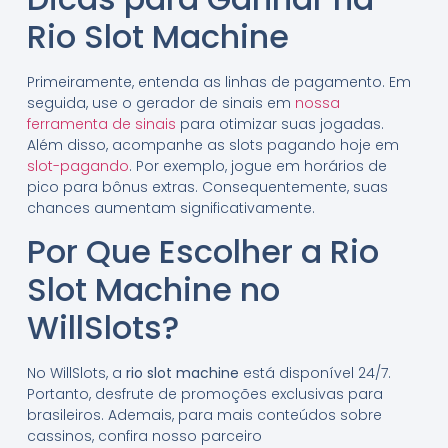
Rio Slot Machine
Primeiramente, entenda as linhas de pagamento. Em
seguida, use o gerador de sinais em
nossa
ferramenta de sinais
para otimizar suas jogadas.
Além disso, acompanhe as slots pagando hoje em
slot-pagando
. Por exemplo, jogue em horários de
pico para bônus extras. Consequentemente, suas
chances aumentam significativamente.
Por Que Escolher a Rio
Slot Machine no
WillSlots?
No WillSlots, a
rio slot machine
está disponível 24/7.
Portanto, desfrute de promoções exclusivas para
brasileiros. Ademais, para mais conteúdos sobre
cassinos, confira nosso parceiro