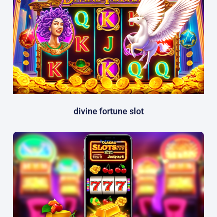
divine fortune slot