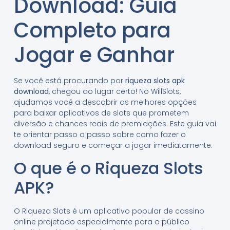
Download: Guia
Completo para
Jogar e Ganhar
Se você está procurando por
riqueza slots apk
download
, chegou ao lugar certo! No WillSlots,
ajudamos você a descobrir as melhores opções
para baixar aplicativos de slots que prometem
diversão e chances reais de premiações. Este guia vai
te orientar passo a passo sobre como fazer o
download seguro e começar a jogar imediatamente.
O que é o Riqueza Slots
APK?
O Riqueza Slots é um aplicativo popular de cassino
online projetado especialmente para o público