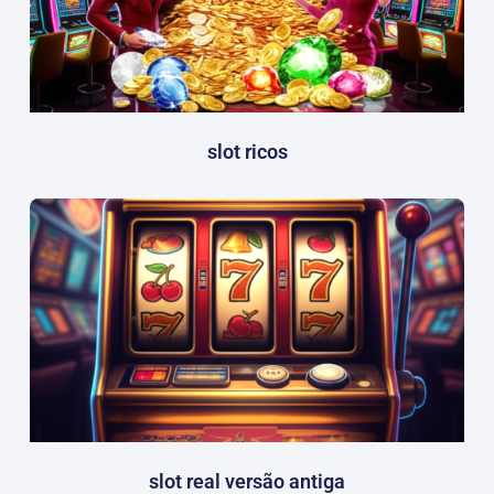
slot ricos
slot real versão antiga