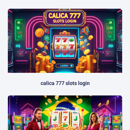
calica 777 slots login