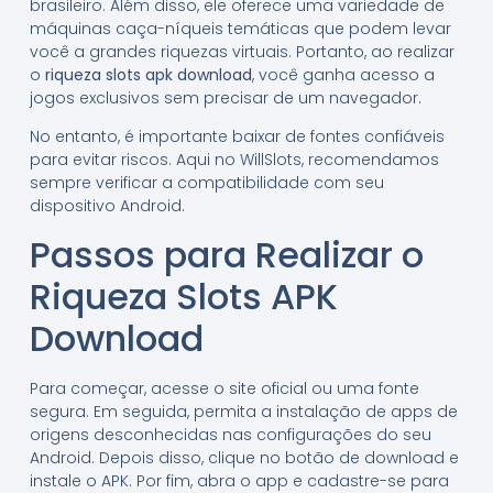
brasileiro. Além disso, ele oferece uma variedade de
máquinas caça-níqueis temáticas que podem levar
você a grandes riquezas virtuais. Portanto, ao realizar
o
riqueza slots apk download
, você ganha acesso a
jogos exclusivos sem precisar de um navegador.
No entanto, é importante baixar de fontes confiáveis
para evitar riscos. Aqui no WillSlots, recomendamos
sempre verificar a compatibilidade com seu
dispositivo Android.
Passos para Realizar o
Riqueza Slots APK
Download
Para começar, acesse o site oficial ou uma fonte
segura. Em seguida, permita a instalação de apps de
origens desconhecidas nas configurações do seu
Android. Depois disso, clique no botão de download e
instale o APK. Por fim, abra o app e cadastre-se para