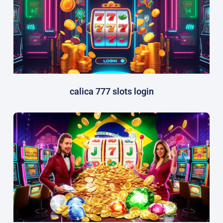
calica 777 slots login