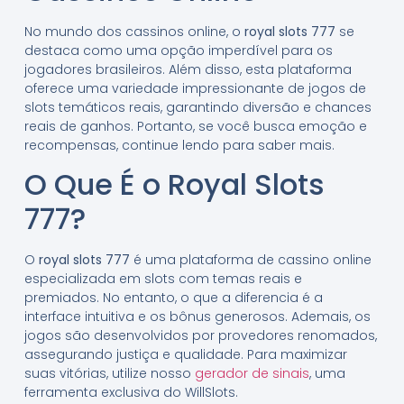
No mundo dos cassinos online, o
royal slots 777
se
destaca como uma opção imperdível para os
jogadores brasileiros. Além disso, esta plataforma
oferece uma variedade impressionante de jogos de
slots temáticos reais, garantindo diversão e chances
reais de ganhos. Portanto, se você busca emoção e
recompensas, continue lendo para saber mais.
O Que É o Royal Slots
777?
O
royal slots 777
é uma plataforma de cassino online
especializada em slots com temas reais e
premiados. No entanto, o que a diferencia é a
interface intuitiva e os bônus generosos. Ademais, os
jogos são desenvolvidos por provedores renomados,
assegurando justiça e qualidade. Para maximizar
suas vitórias, utilize nosso
gerador de sinais
, uma
ferramenta exclusiva do WillSlots.