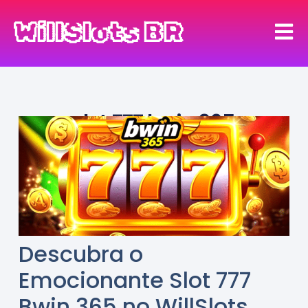
WillSlots BR
slot 777 bwin 365
Descubra o
Emocionante Slot 777
Bwin 365 no WillSlots