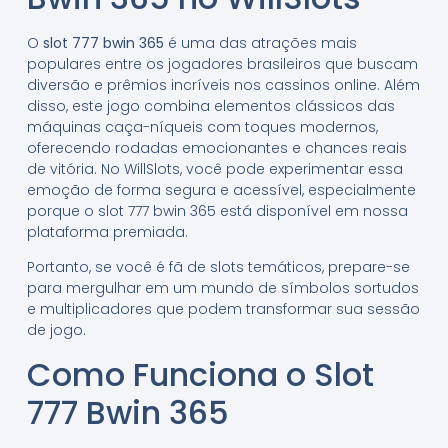
O
slot 777 bwin 365
é uma das atrações mais
populares entre os jogadores brasileiros que buscam
diversão e prêmios incríveis nos cassinos online. Além
disso, este jogo combina elementos clássicos das
máquinas caça-níqueis com toques modernos,
oferecendo rodadas emocionantes e chances reais
de vitória. No WillSlots, você pode experimentar essa
emoção de forma segura e acessível, especialmente
porque o slot 777 bwin 365 está disponível em nossa
plataforma premiada.
Portanto, se você é fã de slots temáticos, prepare-se
para mergulhar em um mundo de símbolos sortudos
e multiplicadores que podem transformar sua sessão
de jogo.
Como Funciona o Slot
777 Bwin 365