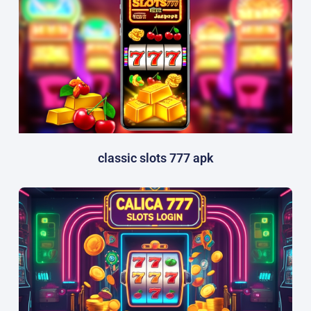
classic slots 777 apk