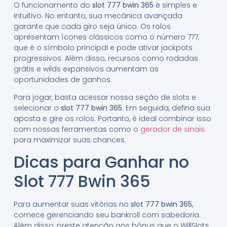
O funcionamento do
slot 777 bwin 365
é simples e
intuitivo. No entanto, sua mecânica avançada
garante que cada giro seja único. Os rolos
apresentam ícones clássicos como o número 777,
que é o símbolo principal e pode ativar jackpots
progressivos. Além disso, recursos como rodadas
grátis e wilds expansivos aumentam as
oportunidades de ganhos.
Para jogar, basta acessar nossa seção de slots e
selecionar o
slot 777 bwin 365
. Em seguida, defina sua
aposta e gire os rolos. Portanto, é ideal combinar isso
com nossas ferramentas como o
gerador de sinais
para maximizar suas chances.
Dicas para Ganhar no
Slot 777 Bwin 365
Para aumentar suas vitórias no
slot 777 bwin 365
,
comece gerenciando seu bankroll com sabedoria.
Além disso, preste atenção aos bônus que o WillSlots