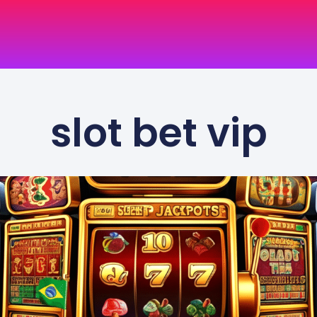
slot bet vip