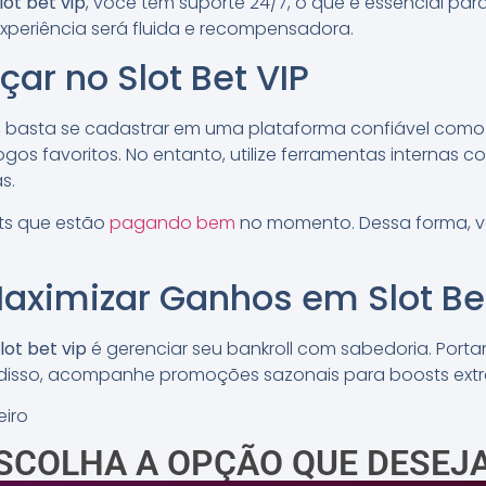
lot bet vip
, você tem suporte 24/7, o que é essencial par
xperiência será fluida e recompensadora.
r no Slot Bet VIP
, basta se cadastrar em uma plataforma confiável como Wi
ogos favoritos. No entanto, utilize ferramentas internas 
s.
ots que estão
pagando bem
no momento. Dessa forma, 
aximizar Ganhos em Slot Be
lot bet vip
é gerenciar seu bankroll com sabedoria. Portant
 disso, acompanhe promoções sazonais para boosts extr
eiro
SCOLHA A OPÇÃO QUE DESEJ