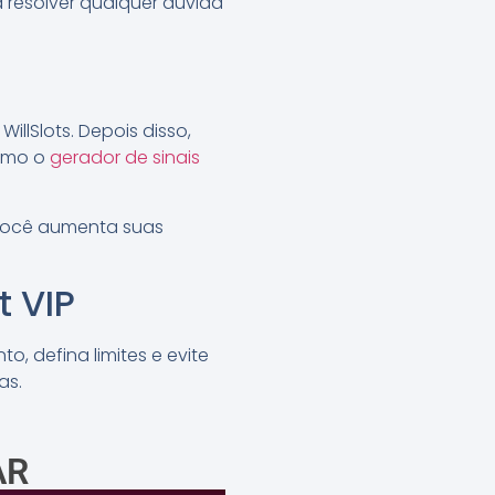
a resolver qualquer dúvida
llSlots. Depois disso,
como o
gerador de sinais
você aumenta suas
t VIP
o, defina limites e evite
as.
AR