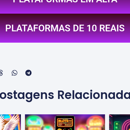
PLATAFORMAS DE 10 REAIS
ostagens Relacionad