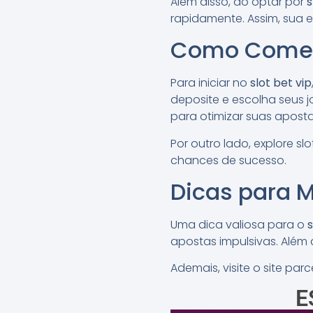
Além disso, ao optar por
s
rapidamente. Assim, sua e
Como Começa
Para iniciar no
slot bet vip
deposite e escolha seus j
para otimizar suas aposta
Por outro lado, explore sl
chances de sucesso.
Dicas para M
Uma dica valiosa para o
s
apostas impulsivas. Além
Ademais, visite o site parc
E