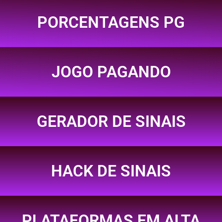
PORCENTAGENS PG
JOGO PAGANDO
GERADOR DE SINAIS
HACK DE SINAIS
PLATAFORMAS EM ALTA