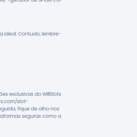
a ideal. Contudo, lembre-
es exclusivas do WillSlots
ts.com/slot-
guida, fique de olho nos
ataformas seguras como a