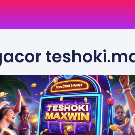
 gacor teshoki.m