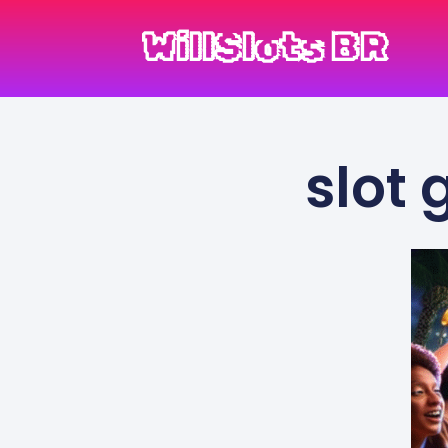
WillSlots BR
slot