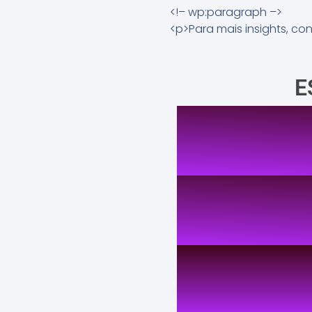
<!– wp:paragraph –>
<p>Para mais insights, con
E