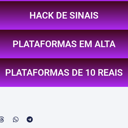
HACK DE SINAIS
PLATAFORMAS EM ALTA
PLATAFORMAS DE 10 REAIS