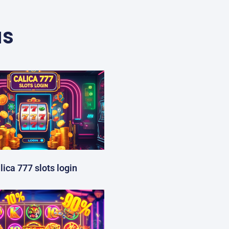
as
lica 777 slots login