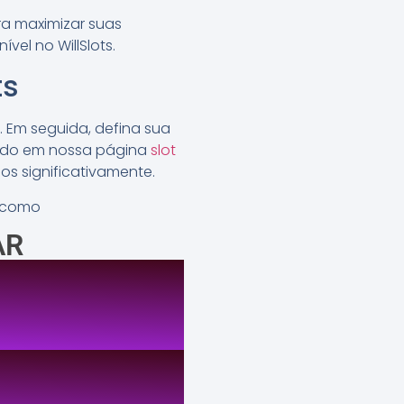
ara maximizar suas
nível no WillSlots.
ts
. Em seguida, defina sua
erido em nossa página
slot
s significativamente.
s como
AR