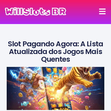
WillSlots BR
Slot Pagando Agora: A Lista
Atualizada dos Jogos Mais
Quentes