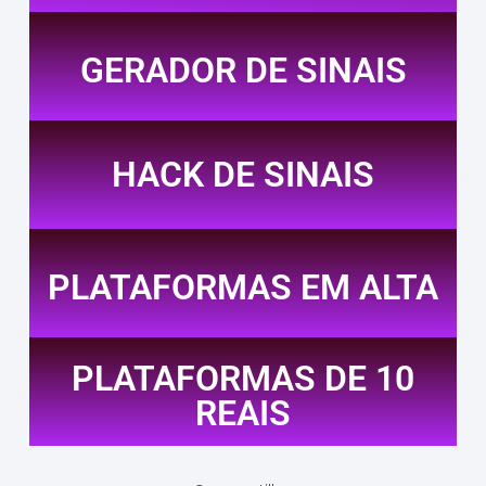
GERADOR DE SINAIS
HACK DE SINAIS
PLATAFORMAS EM ALTA
PLATAFORMAS DE 10
REAIS