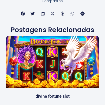
Compartilhe:
Postagens Relacionadas
divine fortune slot