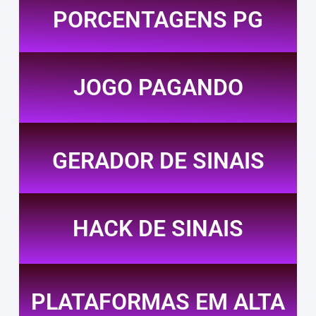
PORCENTAGENS PG
JOGO PAGANDO
GERADOR DE SINAIS
HACK DE SINAIS
PLATAFORMAS EM ALTA