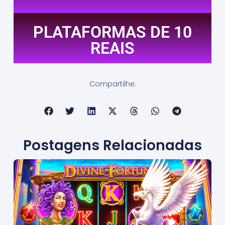
PLATAFORMAS DE 10
REAIS
Compartilhe:
Postagens Relacionadas