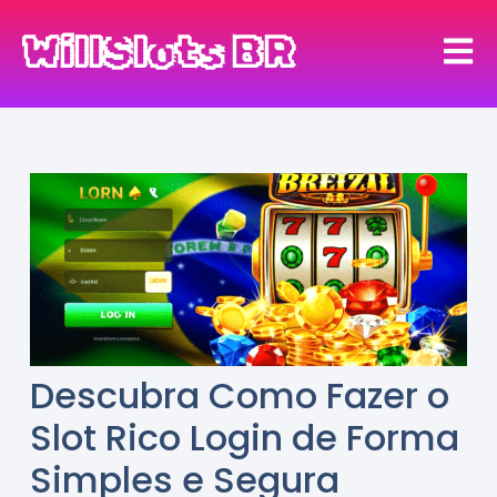
WillSlots BR
slot rico login
Descubra Como Fazer o
Slot Rico Login de Forma
Simples e Segura