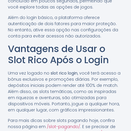
concluído em poucos segundos, permitindo que
você explore todas as opções de jogos.
Além do login básico, a plataforma oferece
autenticação de dois fatores para maior proteção.
No entanto, ative essa opção nas configurações da
conta para evitar acessos não autorizados.
Vantagens de Usar o
Slot Rico Após o Login
Uma vez logado no
slot rico login
, você terá acesso a
bônus exclusivos e promoções diárias. Por exemplo,
depósitos iniciais podem render até 100% de match.
Além disso, as slots temáticas, como as inspiradas
em riquezas e aventuras, são otimizadas para
dispositivos móveis. Portanto, jogue a qualquer hora,
em qualquer lugar, com gráficos impressionantes.
Para mais dicas sobre slots pagando hoje, confira
nossa página em
/slot-pagando/
. E se precisar de