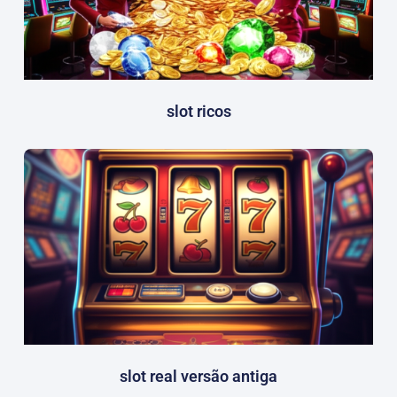
slot ricos
slot real versão antiga