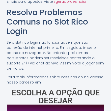
sinais para apostas, visite
/geradordesinais/
.
Resolva Problemas
Comuns no Slot Rico
Login
Se o
slot rico login
não funcionar, verifique sua
conexão de internet primeiro. Em seguida, limpe o
cache do navegador. No entanto, problemas
persistentes podem ser resolvidos contatando o
suporte 24/7 via chat ao vivo. Assim, volte a jogar sem
demoras.
Para mais informações sobre cassinos online, acesse
nosso parceiro em
ESCOLHA A OPÇÃO QUE
DESEJAR