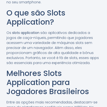
no seu smartphone.
O que são Slots
Application?
Os
slots application
são aplicativos dedicados a
jogos de caça-níqueis, permitindo que jogadores
acessem uma variedade de máquinas slots sem
precisar de um navegador. Além disso, eles
proporcionam gráficos de alta qualidade e bônus
exclusivos. Portanto, se você é fã de slots, esses apps
são essenciais para uma experiência otimizada.
Melhores Slots
Application para
Jogadores Brasileiros
Entre as opções mais recomendadas, destacam-se