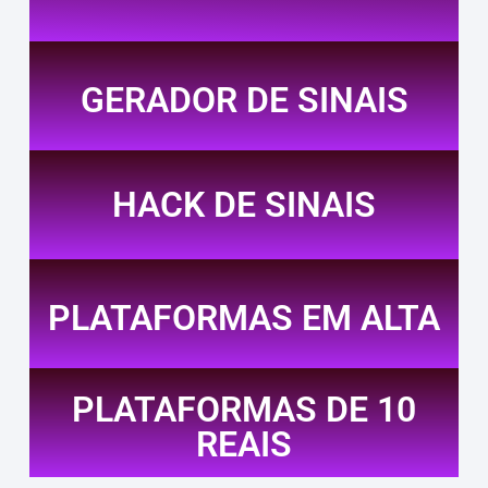
GERADOR DE SINAIS
HACK DE SINAIS
PLATAFORMAS EM ALTA
PLATAFORMAS DE 10
REAIS