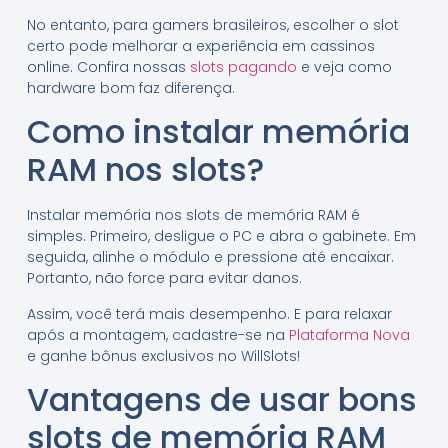
No entanto, para gamers brasileiros, escolher o slot
certo pode melhorar a experiência em cassinos
online. Confira nossas
slots pagando
e veja como
hardware bom faz diferença.
Como instalar memória
RAM nos slots?
Instalar memória nos slots de memória RAM é
simples. Primeiro, desligue o PC e abra o gabinete. Em
seguida, alinhe o módulo e pressione até encaixar.
Portanto, não force para evitar danos.
Assim, você terá mais desempenho. E para relaxar
após a montagem, cadastre-se na
Plataforma Nova
e ganhe bônus exclusivos no WillSlots!
Vantagens de usar bons
slots de memória RAM