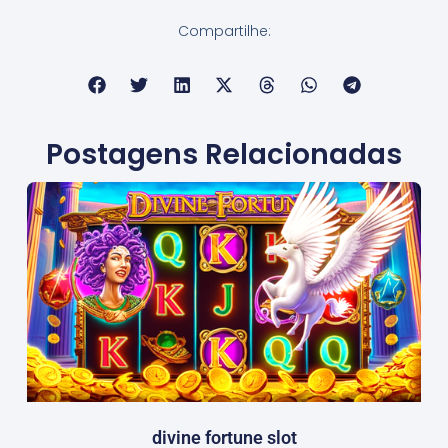
Compartilhe:
Postagens Relacionadas
divine fortune slot