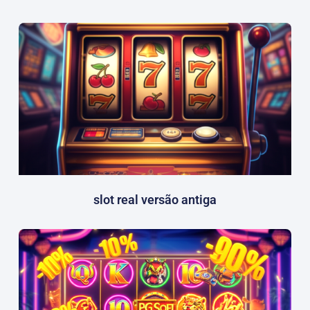
slot real versão antiga