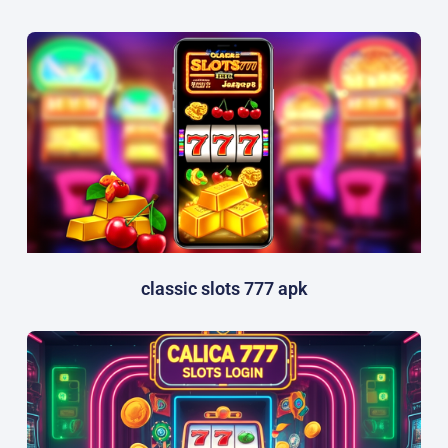
classic slots 777 apk