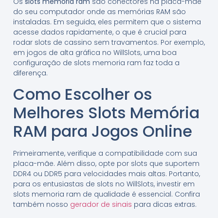
Os
slots memoria ram
são conectores na placa-máe
do seu computador onde as memórias RAM são
instaladas. Em seguida, eles permitem que o sistema
acesse dados rapidamente, o que é crucial para
rodar slots de cassino sem travamentos. Por exemplo,
em jogos de alta gráfica no WillSlots, uma boa
configuração de slots memoria ram faz toda a
diferença.
Como Escolher os
Melhores Slots Memória
RAM para Jogos Online
Primeiramente, verifique a compatibilidade com sua
placa-mãe. Além disso, opte por slots que suportem
DDR4 ou DDR5 para velocidades mais altas. Portanto,
para os entusiastas de slots no WillSlots, investir em
slots memoria ram de qualidade é essencial. Confira
também nosso
gerador de sinais
para dicas extras.