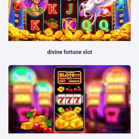
divine fortune slot