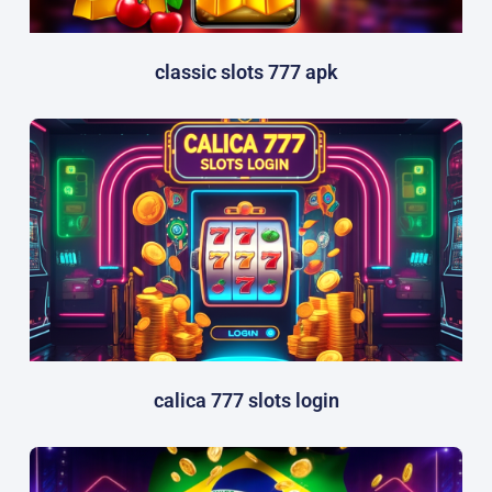
classic slots 777 apk
calica 777 slots login