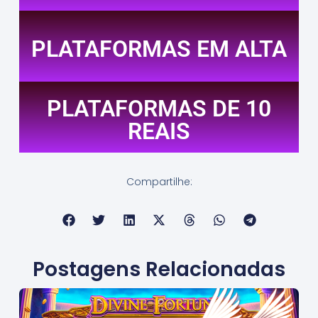
PLATAFORMAS EM ALTA
PLATAFORMAS DE 10
REAIS
Compartilhe:
Postagens Relacionadas