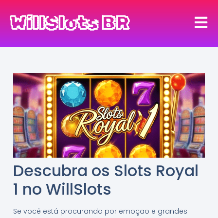
WillSlots BR
slots royal 1
Descubra os Slots Royal
1 no WillSlots
Se você está procurando por emoção e grandes