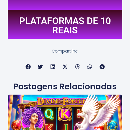
PLATAFORMAS DE 10
REAIS
Compartilhe:
Postagens Relacionadas