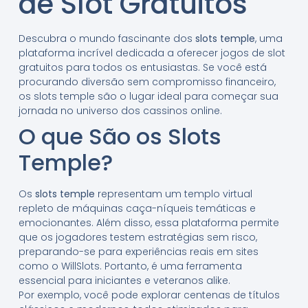
de Slot Gratuitos
Descubra o mundo fascinante dos
slots temple
, uma
plataforma incrível dedicada a oferecer jogos de slot
gratuitos para todos os entusiastas. Se você está
procurando diversão sem compromisso financeiro,
os slots temple são o lugar ideal para começar sua
jornada no universo dos cassinos online.
O que São os Slots
Temple?
Os
slots temple
representam um templo virtual
repleto de máquinas caça-níqueis temáticas e
emocionantes. Além disso, essa plataforma permite
que os jogadores testem estratégias sem risco,
preparando-se para experiências reais em sites
como o WillSlots. Portanto, é uma ferramenta
essencial para iniciantes e veteranos alike.
Por exemplo, você pode explorar centenas de títulos