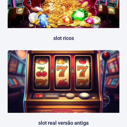
slot ricos
slot real versão antiga