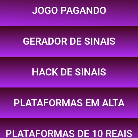
JOGO PAGANDO
GERADOR DE SINAIS
HACK DE SINAIS
PLATAFORMAS EM ALTA
PLATAFORMAS DE 10 REAIS