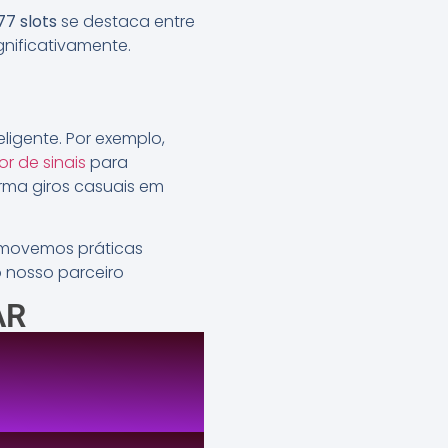
77 slots
se destaca entre
nificativamente.
ligente. Por exemplo,
r de sinais
para
orma giros casuais em
romovemos práticas
o nosso parceiro
AR