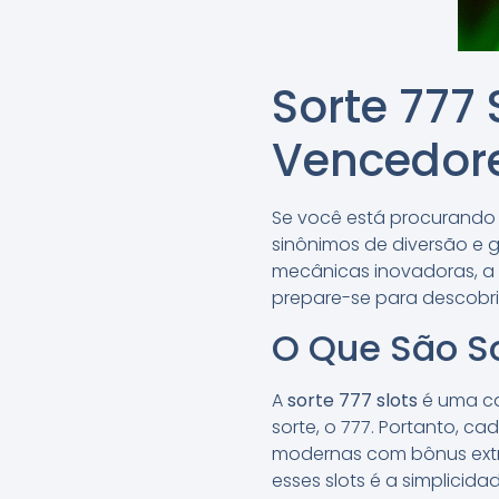
Sorte 777 
Vencedore
Se você está procurando
sinônimos de diversão e g
mecânicas inovadoras, a
prepare-se para descobrir
O Que São So
A
sorte 777 slots
é uma ca
sorte, o 777. Portanto, ca
modernas com bônus extra
esses slots é a simplicida