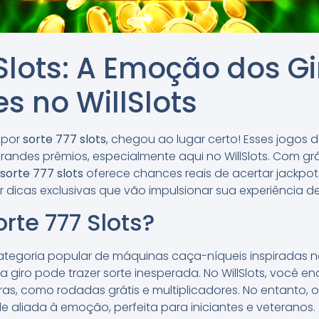
Slots: A Emoção dos Gi
s no WillSlots
 por
sorte 777 slots
, chegou ao lugar certo! Esses jogos 
randes prêmios, especialmente aqui no WillSlots. Com grá
sorte 777 slots
oferece chances reais de acertar jackpots 
 dicas exclusivas que vão impulsionar sua experiência de
rte 777 Slots?
tegoria popular de máquinas caça-níqueis inspiradas n
da giro pode trazer sorte inesperada. No WillSlots, você e
s, como rodadas grátis e multiplicadores. No entanto, o
de aliada à emoção, perfeita para iniciantes e veteranos.