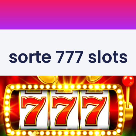
sorte 777 slots