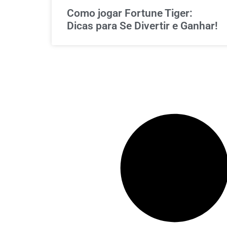
Como jogar Fortune Tiger:
Dicas para Se Divertir e Ganhar!