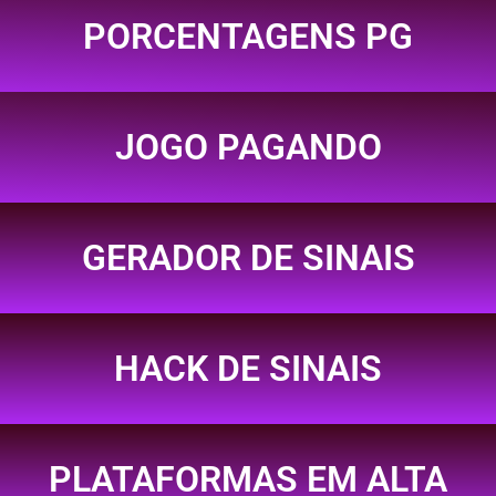
PORCENTAGENS PG
JOGO PAGANDO
GERADOR DE SINAIS
HACK DE SINAIS
PLATAFORMAS EM ALTA