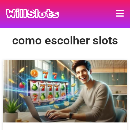
WillSlots
como escolher slots