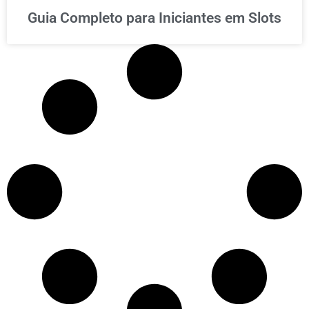
Guia Completo para Iniciantes em Slots