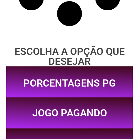
ESCOLHA A OPÇÃO QUE
DESEJAR
PORCENTAGENS PG
JOGO PAGANDO