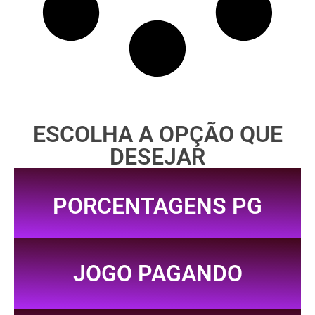
ESCOLHA A OPÇÃO QUE
DESEJAR
PORCENTAGENS PG
JOGO PAGANDO