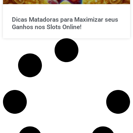
Dicas Matadoras para Maximizar seus
Ganhos nos Slots Online!