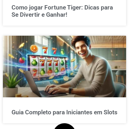
Como jogar Fortune Tiger: Dicas para
Se Divertir e Ganhar!
Guia Completo para Iniciantes em Slots