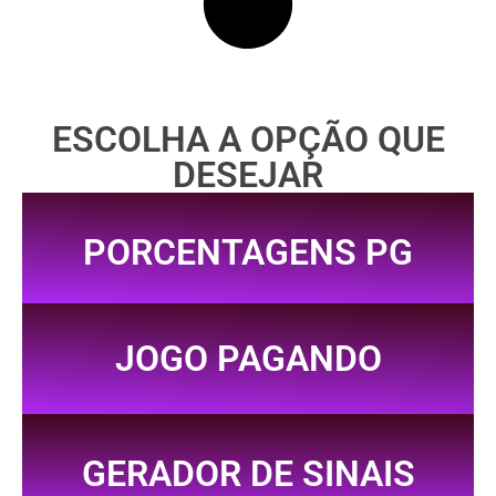
ESCOLHA A OPÇÃO QUE
DESEJAR
PORCENTAGENS PG
JOGO PAGANDO
GERADOR DE SINAIS